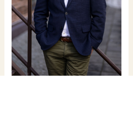
Contact person
Ola Weibull
Partner
+46 (0)76-12 60 307
ola.weibull@weibull.se