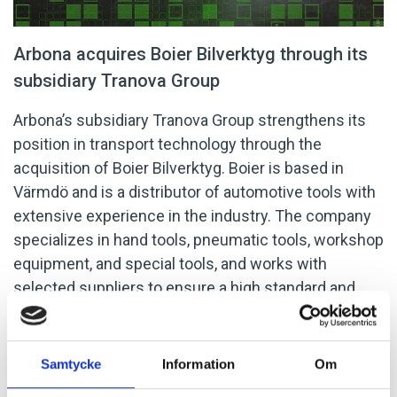
Arbona acquires Boier Bilverktyg through its
subsidiary Tranova Group
Arbona’s subsidiary Tranova Group strengthens its
position in transport technology through the
acquisition of Boier Bilverktyg. Boier is based in
Värmdö and is a distributor of automotive tools with
extensive experience in the industry. The company
specializes in hand tools, pneumatic tools, workshop
equipment, and special tools, and works with
selected suppliers to ensure a high standard and
quality of its products.
Weibull M&A acted as the
seller’s advisor in the transaction.
Samtycke
Information
Om
LATEST NEWS