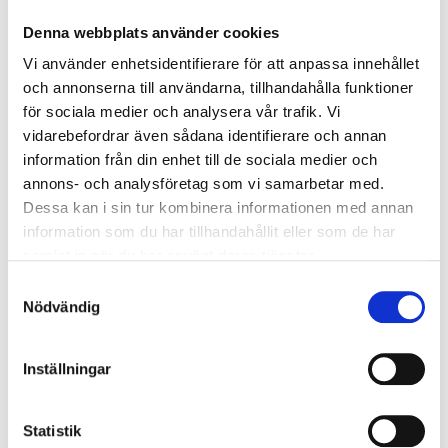
2026-06-15
Denna webbplats använder cookies
Triton has acquired IP Security
Vi använder enhetsidentifierare för att anpassa innehållet
The Triton Smaller Mid-Cap Fund has announced the formation of
och annonserna till användarna, tillhandahålla funktioner
Varna, a new Nordic group in perimeter protection and…
för sociala medier och analysera vår trafik. Vi
2026-05-11
vidarebefordrar även sådana identifierare och annan
Vinga Nordic acquires Tocon
information från din enhet till de sociala medier och
Markprojektering
annons- och analysföretag som vi samarbetar med.
Dessa kan i sin tur kombinera informationen med annan
Vinga Nordic AB strengthens its operations through the acquisition
information som du har tillhandahållit eller som de har
of Tocon Markprojektering AB. The partnership aim…
samlat in när du har använt deras tjänster.
2026-02-09
Boier is acquired by Arbona’s subsidiary
Samtyckesval
Nödvändig
Tranova Group
Arbona acquires Boier Bilverktyg through its subsidiary Tranova
Group
Inställningar
2026-02-04
Global deals in focus
Statistik
Pleased to share GCG Dealmakers Report 2026