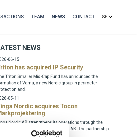
SACTIONS
TEAM
NEWS
CONTACT
SE
LATEST NEWS
026-06-15
riton has acquired IP Security
he Triton Smaller Mid-Cap Fund has announced the
ormation of Varna, a new Nordic group in perimeter
rotection and…
026-05-11
inga Nordic acquires Tocon
arkprojektering
inga Nordic AB strengthens its operations through the
cquisition of Tocon Markprojektering AB. The partnership
im…