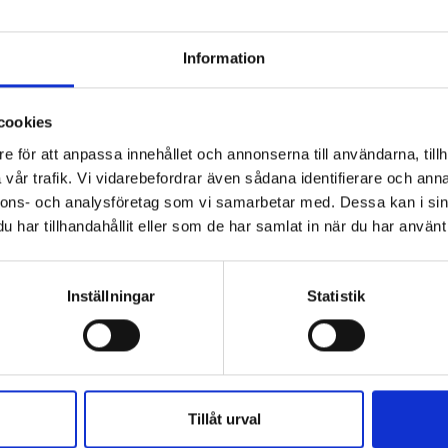
2
B
Information
T
A
cookies
T
2
e för att anpassa innehållet och annonserna till användarna, tillh
G
vår trafik. Vi vidarebefordrar även sådana identifierare och anna
nnons- och analysföretag som vi samarbetar med. Dessa kan i sin
P
har tillhandahållit eller som de har samlat in när du har använt 
2
O
mation.
Inställningar
Statistik
O
s in Eltech Automation. With over 25 years of
Å
tise in automation, mechanics, and design. The
 and will be an addition to Etteplan’s Engineering
Tillåt urval