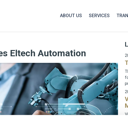
ABOUT US
SERVICES
TRAN
res Eltech Automation
2
T
T
f
p
2
V
M
V
a
a