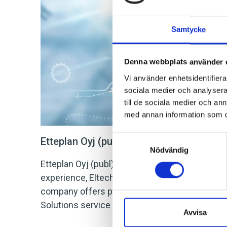
Samtycke
Denna webbplats använder 
Vi använder enhetsidentifierar
sociala medier och analysera 
till de sociala medier och a
med annan information som du 
Samtyckesval
Etteplan Oyj (publ) acquires Eltech Auto
Nödvändig
Etteplan Oyj (publ) acquires 100% of the share
experience, Eltech Automation has broad exper
company offers project and consulting services
Solutions service area.
Avvisa