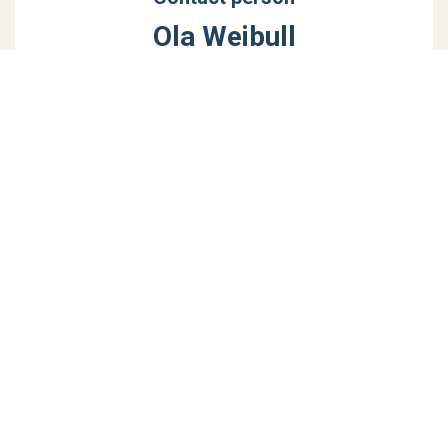
Ola Weibull
Partner
+46 (0)76-12 60 307
ola.weibull@weibull.se
Malmö
Weibull M&A AB
Skeppsbron 3
SE-211 20 Malmö