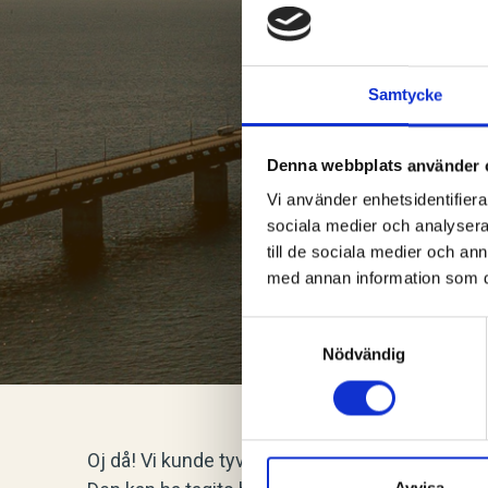
40
Samtycke
Denna webbplats använder 
Vi använder enhetsidentifierar
sociala medier och analysera 
till de sociala medier och a
med annan information som du 
Samtyckesval
Nödvändig
Oj då! Vi kunde tyvärr inte hitta sidan du letade 