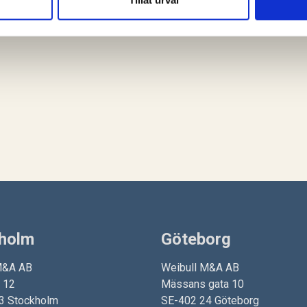
e du skrev in adressen fel.Vad kan du göra nu?
Tillåt urval
holm
Göteborg
M&A AB
Weibull M&A AB
n 12
Mässans gata 10
3 Stockholm
SE-402 24 Göteborg