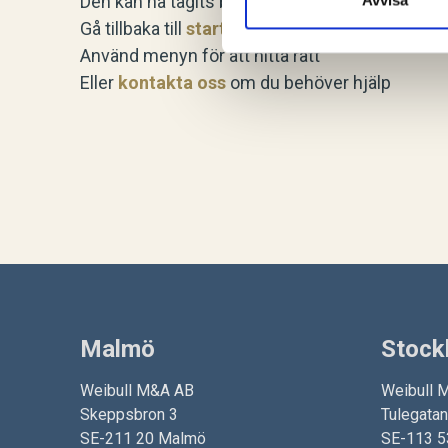
Den kan ha tagits bort, flyttats, eller så kansk
Avvisa
Gå tillbaka till
startsidan
Använd menyn för att hitta rätt
Eller
kontakta oss
om du behöver hjälp
Malmö
Stock
Weibull M&A AB
Weibull 
Skeppsbron 3
Tulegata
SE-211 20 Malmö
SE-113 5