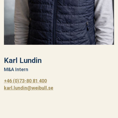
Karl Lundin
M&A Intern
+46 (0)73-80 81 400
karl.lundin@weibull.se