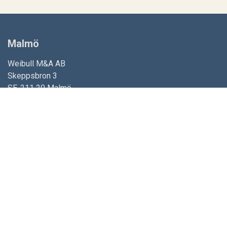
Malmö
Weibull M&A AB
Skeppsbron 3
SE-211 20 Malmö
Telefon:
+46 (0)40 732 90
Email:
malmo@weibull.se
Se på karta
Stockholm
Weibull M&A AB
Tulegatan 12
SE-113 53 Stockholm
Telefon:
+46 (0)8 23 76 20