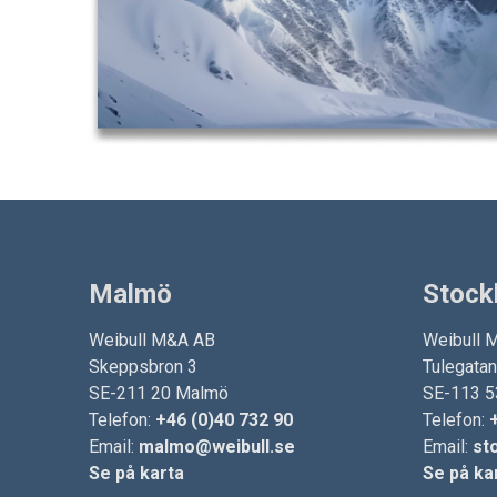
Malmö
Stock
Weibull M&A AB
Weibull 
Skeppsbron 3
Tulegata
SE-211 20 Malmö
SE-113 5
Telefon:
+46 (0)40 732 90
Telefon:
Email:
malmo@weibull.se
Email:
st
Se på karta
Se på ka