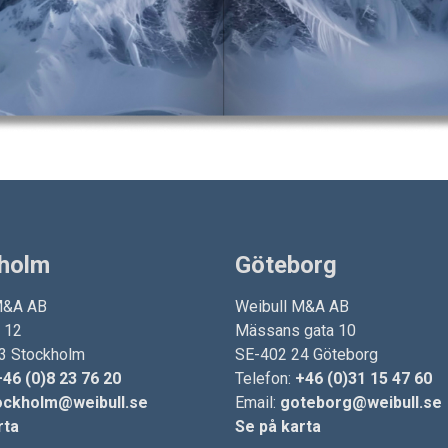
holm
Göteborg
M&A AB
Weibull M&A AB
n 12
Mässans gata 10
3 Stockholm
SE-402 24 Göteborg
+46 (0)8 23 76 20
Telefon:
+46 (0)31 15 47 60
ockholm@weibull.se
Email:
goteborg@weibull.se
rta
Se på karta