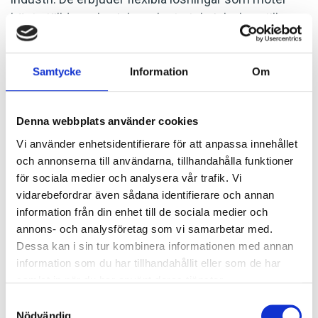
högt ställda mekaniska och styrtekniska krav till
kunder inom branscher såsom järn och stål,
kärnkraft, papper och massa samt fordon.
Samtycke
Information
Om
Kompetens kring konstruktion och implementation
finns inom flera olika branscher.
Denna webbplats använder cookies
Genom förvärvet av KLAB förstärker Granitor
Systems på ett betydande sätt sin leveransförmåga
Vi använder enhetsidentifierare för att anpassa innehållet
och annonserna till användarna, tillhandahålla funktioner
och marknadsposition för kranverksamheten.
för sociala medier och analysera vår trafik. Vi
vidarebefordrar även sådana identifierare och annan
SENASTE NYHETERNA
information från din enhet till de sociala medier och
annons- och analysföretag som vi samarbetar med.
2026-06-15
Dessa kan i sin tur kombinera informationen med annan
IP Security Scandinavia förvärvas
information som du har tillhandahållit eller som de har
Triton Smaller Mid-Cap Fund har bildat Varna, en ny nordisk grupp
samlat in när du har använt deras tjänster.
inom perimeterskydd och teknisk säkerhet, genom pa…
Samtyckesval
2026-05-11
Nödvändig