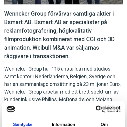
Wenneker Group förvärvar samtliga aktier i
Bsmart AB. Bsmart AB är specialister på
reklamfotografering, högkvalitativ
filmproduktion kombinerat med CGI och 3D
animation. Weibull M&A var säljarnas
rådgivare i transaktionen.
Wenneker Group har 115 anställda med studios
samt kontor i Nederländerna, Belgien, Sverige och
har en sammanlagd omsättning på 23 miljoner Euro.
Wenneker Group arbetar med ett brett spektrum av
kunder inklusive Philips, McDonald’s och Mojang
(Minecraft). Koncernen, som nu består av sju
produktionsbolag vilka gör internationellt
reklaminnehåll, har förvärvat 100 % av aktierna i
Samtycke
Information
Om