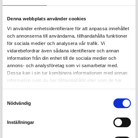
Bsmart AB.
Denna webbplats använder cookies
SENASTE NYHETERNA
Vi använder enhetsidentifierare för att anpassa innehållet
2026-06-15
och annonserna till användarna, tillhandahålla funktioner
IP Security Scandinavia förvärvas
för sociala medier och analysera vår trafik. Vi
Triton Smaller Mid-Cap Fund har bildat Varna, en ny nordisk grupp
vidarebefordrar även sådana identifierare och annan
inom perimeterskydd och teknisk säkerhet, genom pa…
information från din enhet till de sociala medier och
annons- och analysföretag som vi samarbetar med.
2026-05-11
Vinga Nordic AB expanderar i södra Sverige
Dessa kan i sin tur kombinera informationen med annan
information som du har tillhandahållit eller som de har
Vinga Nordic AB stärker sin verksamhet genom förvärv av Tocon
samlat in när du har använt deras tjänster.
Markprojektering AB
Samtyckesval
2026-02-09
Nödvändig
Boier förvärvas av Arbonas dotterbolag
Tranova Group
Inställningar
Arbona förvärvar Boier Bilverktyg genom sitt dotterbolag Tranova
Group.