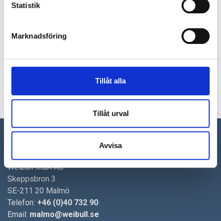
2026-02-04
Statistik
GCG Dealmakers Report 2026
Globala transaktioner i fokus - GCG Dealmakers Report 2026
Marknadsföring
2026-01-13
Olsonic AB förvärvas
Olsonic AB får en ny ägarstruktur med Anders Åberg och Fredrik
Bergmann som majoritetsägare.
Tillåt alla
1
2
3
4
5
6
7
8
Tillåt urval
Avvisa
Malmö
Weibull M&A AB
Skeppsbron 3
SE-211 20 Malmö
Telefon:
+46 (0)40 732 90
Email:
malmo@weibull.se