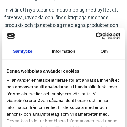
Inivi är ett nyskapande industribolag med syftet att
förvärva, utveckla och långsiktigt äga nischade
produkt- och tjänstebolag med egna produkter och
varumärken inom industri.
” -Vi är mycket stolta över att IMH Machinery har valt
Samtycke
Information
Om
att bli en del av INIVI då vi är övertygade om att vi
tillsammans har en spännande utvecklingsresa
framför oss. IMH Machinery har under lång tid byggt
Denna webbplats använder cookies
upp precis den nischkunskap och stolthet som
Vi använder enhetsidentifierare för att anpassa innehållet
tilltalar oss och detta borgar för en fortsatt solid
och annonserna till användarna, tillhandahålla funktioner
tillväxt som vi aktivt och engagerat ser fram emot att
för sociala medier och analysera vår trafik. Vi
stötta”, säger Johan Dyberg på INIVI AB.
vidarebefordrar även sådana identifierare och annan
information från din enhet till de sociala medier och
Weibull M&A var säljarnas rådgivare
annons- och analysföretag som vi samarbetar med.
Dessa kan i sin tur kombinera informationen med annan