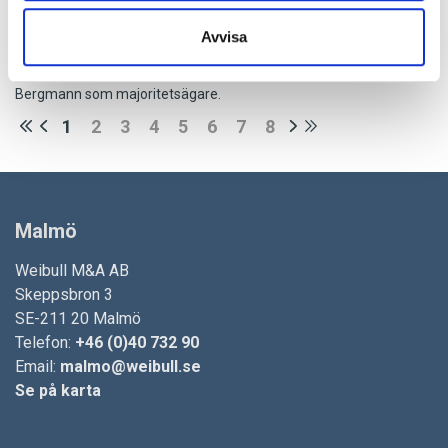
2026-01-13
Avvisa
Olsonic AB förvärvas
Olsonic AB får en ny ägarstruktur med Anders Åberg och Fredrik
Bergmann som majoritetsägare.
1
2
3
4
5
6
7
8
Malmö
Weibull M&A AB
Skeppsbron 3
SE-211 20 Malmö
Telefon:
+46 (0)40 732 90
Email:
malmo@weibull.se
Se på karta