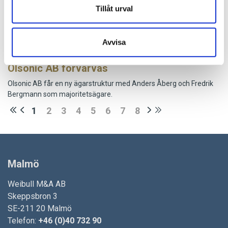
Tillåt urval
2026-02-04
GCG Dealmakers Report 2026
Globala transaktioner i fokus - GCG Dealmakers Report 2026
Avvisa
2026-01-13
Olsonic AB förvärvas
Olsonic AB får en ny ägarstruktur med Anders Åberg och Fredrik
Bergmann som majoritetsägare.
1
2
3
4
5
6
7
8
Malmö
Weibull M&A AB
Skeppsbron 3
SE-211 20 Malmö
Telefon:
+46 (0)40 732 90