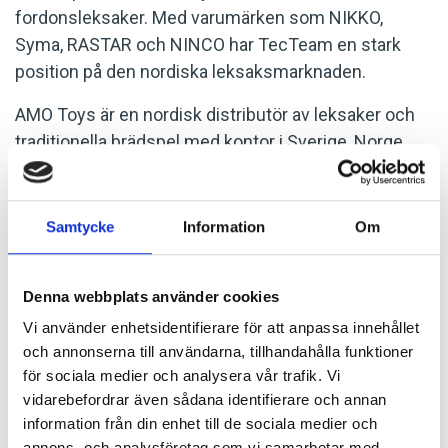
fordonsleksaker. Med varumärken som NIKKO,
Syma, RASTAR och NINCO har TecTeam en stark
position på den nordiska leksaksmarknaden.
AMO Toys är en nordisk distributör av leksaker och
traditionella brädspel med kontor i Sverige, Norge,
Danmark, Finland och Hong Kong. Företaget
distribuerar ett antal leksaksprodukter och
varumärken, såsom Squishmallows, L.O.L, Surprise
Samtycke
Information
Om
och Baby Born. AMO Toys är en del av Thunderful
Group, en grupp av företag som utvecklar, publicerar
Denna webbplats använder cookies
och investerar i spel, samtidigt som de distribuerar
Vi använder enhetsidentifierare för att anpassa innehållet
Nintendo-produkter, spel, speltillbehör och leksaker.
och annonserna till användarna, tillhandahålla funktioner
Thunderful Group är noterat på Nasdaq First North
för sociala medier och analysera vår trafik. Vi
Premier.
vidarebefordrar även sådana identifierare och annan
information från din enhet till de sociala medier och
Förvärvet av TecTeam kommer att stärka AMO Toys
annons- och analysföretag som vi samarbetar med.