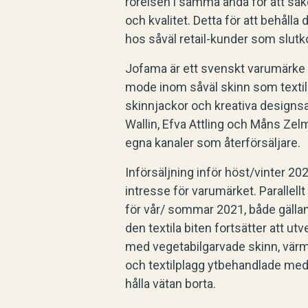
rörelsen i samma anda för att säk
och kvalitet. Detta för att behål
hos såväl retail-kunder som slut
Jofama är ett svenskt varumärke 
mode inom såväl skinn som textil. 
skinnjackor och kreativa designs
Wallin, Efva Attling och Måns Ze
egna kanaler som återförsäljare.
Införsäljning inför höst/vinter 20
intresse för varumärket. Parallel
för vår/ sommar 2021, både gälla
den textila biten fortsätter att ut
med vegetabilgarvade skinn, värm
och textilplagg ytbehandlade med 
hålla vätan borta.