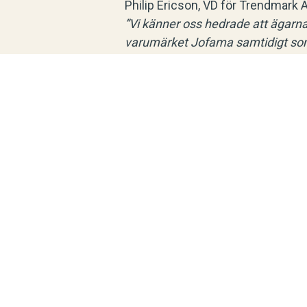
Philip Ericson, VD för Trendmark
”Vi känner oss hedrade att ägarna 
varumärket Jofama samtidigt so
mycket energi på att växa och u
erfarenhet av mode och retail. Vi
införsäljning av AW-2020 och tyck
utveckla varumärket i kommande k
tillsammans med Jofamas desig
Jan Elfström, VD för Jofama AB,
”Vi är väldigt glada att Trendma
retail kommer fortsätta utveckla
att trenden för hållbart tidlöst mo
exploderar på alla catwalks just n
vara en del i nya Jofama-organis
Weibull M&A var Jofama AB´s rådgi