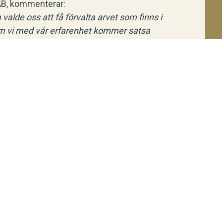
 AB, kommenterar:
valde oss att få förvalta arvet som finns i
m vi med vår erfarenhet kommer satsa
tveckla varumärket genom vår breda
 är mycket nöjda med var vi står med
er det är spännande att får vara med och
ollektion som vi nu håller på och ta fram
nteam.”
 kommenterar:
rk AB med sin breda erfarenhet inom mode och
 Jofama Fashion framåt. Det känns extra kul
de är fortsatt stark och att skinnets popularitet
u. Personligen ser jag fram emot att fortsatt
ationen genom produktions- och inköpsarbete”
vare vid försäljningen.