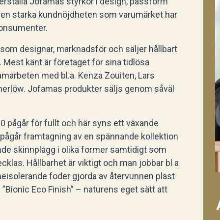
erställa Jofamas styrkor i design, passform
la den starka kundnöjdheten som varumärket har
konsumenter.
som designar, marknadsför och säljer hållbart
Mest känt är företaget för sina tidlösa
amarbeten med bl.a. Kenza Zouiten, Lars
lmerlöw. Jofamas produkter säljs genom såväl
20 pågår för fullt och här syns ett växande
lt pågår framtagning av en spännande kollektion
nde skinnplagg i olika former samtidigt som
vecklas. Hållbarhet är viktigt och man jobbar bl a
eisolerande foder gjorda av återvunnen plast
”Bionic Eco Finish” – naturens eget sätt att