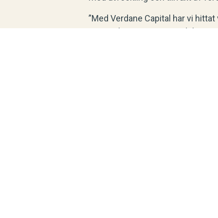
”Med Verdane Capital har vi hittat 
säger Christian Hanson, delägare 
I och med förvärvet kommer Nordi
styrelsemedlemmar – Per Nordlan
Månsson, styrelseordförande (Bokr
Malmö
Stock
Weibull M&A AB
Weibull 
Skeppsbron 3
Tulegata