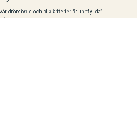
vår drömbrud och alla kriterier är uppfyllda”
på Nordic Finance.
c Finance även att få två nya
der (Nordnet, Avanza, Skandia) och Fredrik
edit, Emric, Hyper Island).
holm
Göteborg
M&A AB
Weibull M&A AB
n 12
Mässans gata 10