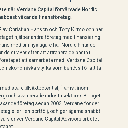
are när Verdane Capital förvärvade Nordic
nabbast växande finansföretag.
7 av Christian Hanson och Tony Kirmo och har
etaget hjälper andra företag med finansiering
mans med sin nya ägare har Nordic Finance
r de strävar efter att attrahera de bästa i
 företaget att samarbeta med. Verdane Capital
ch ekonomiska styrka som behövs för att ta
med stark tillväxtpotential, främst inom
rgi och avancerade industrisektorer. Bolaget
bbväxande företag sedan 2003. Verdane fonder
retag eller i en portfölj, och ger ägarna snabbt
förvärv driver Verdane Capital Advisors arbetet
etaget.