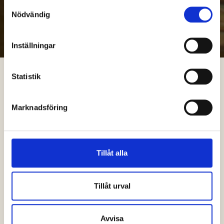
Samtyckesval
Nödvändig
Inställningar
Statistik
Marknadsföring
Tillåt alla
Tillåt urval
PMH International AB förvärvas av
Indutrade AB
Avvisa