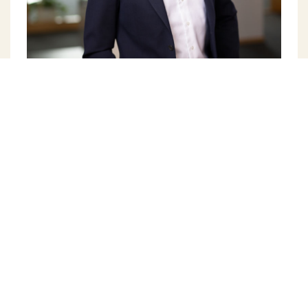
Kontaktperson
Tobias Lundin
Managing Partner
+46 (0)76-12 60 304
tobias.lundin@weibull.se