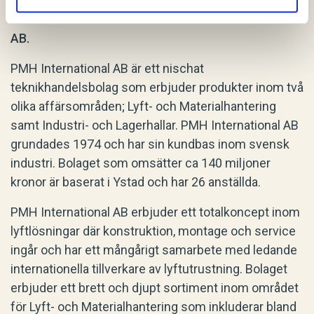
Weibull M&A var säljarens rådgivare när Indutrade
AB förvärvade 100% av aktierna i PMH International
AB.
PMH International AB är ett nischat
teknikhandelsbolag som erbjuder produkter inom två
olika affärsområden; Lyft- och Materialhantering
samt Industri- och Lagerhallar. PMH International AB
grundades 1974 och har sin kundbas inom svensk
industri. Bolaget som omsätter ca 140 miljoner
kronor är baserat i Ystad och har 26 anställda.
PMH International AB erbjuder ett totalkoncept inom
lyftlösningar där konstruktion, montage och service
ingår och har ett mångårigt samarbete med ledande
internationella tillverkare av lyftutrustning. Bolaget
erbjuder ett brett och djupt sortiment inom området
för Lyft- och Materialhantering som inkluderar bland