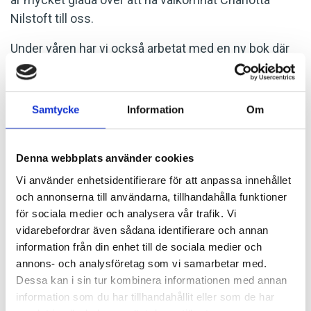
Nilstoft till oss.
Under våren har vi också arbetat med en ny bok där
vi delger våra erfarenheter som en av Sveriges mest
anlitade M&A-rådgivare i medelstora företagsaffärer.
Önskar ni ta del av boken är ni välkomna att maila till
Samtycke
Information
Om
oss så skickar vi gärna en version till er
kostnadsfritt.
Denna webbplats använder cookies
Följ oss gärna på
LinkedIn
för uppdateringar om nya
Vi använder enhetsidentifierare för att anpassa innehållet
transaktioner och andra nyheter kopplat till M&A-
och annonserna till användarna, tillhandahålla funktioner
marknaden.
för sociala medier och analysera vår trafik. Vi
vidarebefordrar även sådana identifierare och annan
Vi önskar alla en avkopplande och solig sommar!
information från din enhet till de sociala medier och
annons- och analysföretag som vi samarbetar med.
SENASTE NYHETERNA
Dessa kan i sin tur kombinera informationen med annan
information som du har tillhandahållit eller som de har
2026-06-15