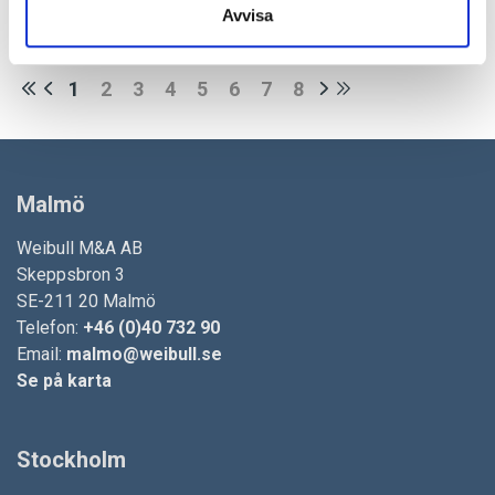
Avvisa
Olsonic AB får en ny ägarstruktur med Anders Åberg och Fredrik
Bergmann som majoritetsägare.
1
2
3
4
5
6
7
8
Malmö
Weibull M&A AB
Skeppsbron 3
SE-211 20 Malmö
Telefon:
+46 (0)40 732 90
Email:
malmo@weibull.se
Se på karta
Stockholm