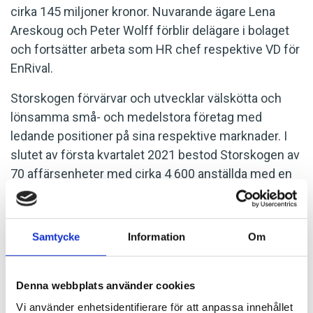
cirka 145 miljoner kronor. Nuvarande ägare Lena
Areskoug och Peter Wolff förblir delägare i bolaget
och fortsätter arbeta som HR chef respektive VD för
EnRival.
Storskogen förvärvar och utvecklar välskötta och
lönsamma små- och medelstora företag med
ledande positioner på sina respektive marknader. I
slutet av första kvartalet 2021 bestod Storskogen av
70 affärsenheter med cirka 4 600 anställda med en
omsättning på närmare tio miljarder kronor. EnRival
kommer att ingå i Storkskogens affärsområde
tjänster inom segmentet HR och kompetens.
Samtycke
Information
Om
”- Vi mycket glada över att kunna arbeta vidare med
fullt fokus på att, tillsammans med
Denna webbplats använder cookies
Arbetsförmedlingen, skapa jobb och
Vi använder enhetsidentifierare för att anpassa innehållet