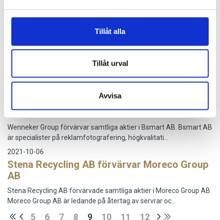
Weibull M&A var säljarens rådgivare när Indutrade AB förvärvade
100% av aktierna i PMH International AB med en årsom…
2022-02-03
Tillåt alla
Hultafors Group AB förvärvar ledande
tillverkare av teleskopstegar
Tillåt urval
Investment AB Latour genom sitt helägda dotterbolag Hultafors
Group AB förvärvar 100% av aktierna i Telesteps AB. Te…
2021-12-22
Avvisa
Holländska nätverket Wenneker Group
förvärvar Bsmart AB
Wenneker Group förvärvar samtliga aktier i Bsmart AB. Bsmart AB
är specialister på reklamfotografering, högkvalitati…
2021-10-06
Stena Recycling AB förvärvar Moreco Group
AB
Stena Recycling AB förvärvade samtliga aktier i Moreco Group AB.
Moreco Group AB är ledande på återtag av servrar oc…
5
6
7
8
9
10
11
12