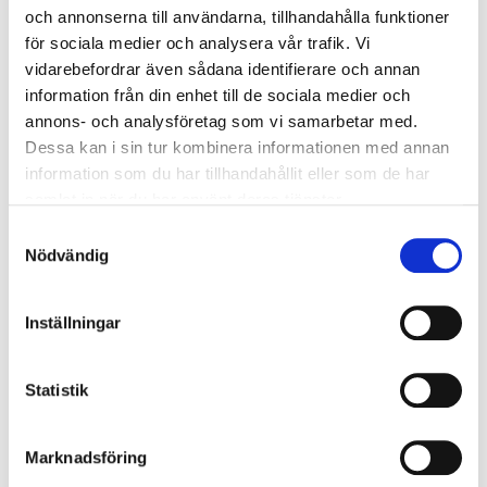
studiemöjligheter för alla arbetssökande i Sverige
och annonserna till användarna, tillhandahålla funktioner
oavsett var man bor. Genom att vi nu har fått
för sociala medier och analysera vår trafik. Vi
Storskogen som en långsiktig och finansiellt stark
vidarebefordrar även sådana identifierare och annan
ägare så kommer vi tillsammans med våra duktiga
information från din enhet till de sociala medier och
medarbetare kunna utveckla verksamheten vidare
annons- och analysföretag som vi samarbetar med.
Dessa kan i sin tur kombinera informationen med annan
och hjälpa ännu fler i sysselsättning”, säger Peter
information som du har tillhandahållit eller som de har
Wolff vd på EnRival.
samlat in när du har använt deras tjänster.
Samtyckesval
SENASTE NYHETERNA
Nödvändig
2022-05-12
GCG Technology Sector Report - May 2022
Inställningar
Weibull M&A har tillsammans med sitt internationella nätverk
Geneva Capital Group (GCG) tagit fram och publicerat en…
Statistik
2022-04-08
PMH International AB förvärvas av Indutrade
AB
Marknadsföring