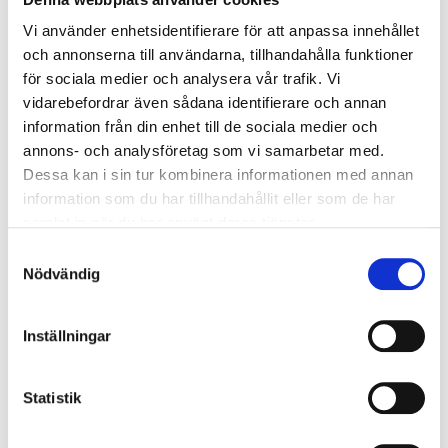
IP Security Scandinavia förvärvas
Vi använder enhetsidentifierare för att anpassa innehållet
Triton Smaller Mid-Cap Fund har bildat Varna, en ny nordisk grupp
och annonserna till användarna, tillhandahålla funktioner
inom perimeterskydd och teknisk säkerhet, genom pa…
för sociala medier och analysera vår trafik. Vi
2026-05-11
vidarebefordrar även sådana identifierare och annan
Vinga Nordic AB expanderar i södra Sverige
information från din enhet till de sociala medier och
Vinga Nordic AB stärker sin verksamhet genom förvärv av Tocon
annons- och analysföretag som vi samarbetar med.
Markprojektering AB
Dessa kan i sin tur kombinera informationen med annan
2026-02-09
information som du har tillhandahållit eller som de har
Boier förvärvas av Arbonas dotterbolag
samlat in när du har använt deras tjänster.
Tranova Group
Samtyckesval
Nödvändig
Arbona förvärvar Boier Bilverktyg genom sitt dotterbolag Tranova
Group.
2026-02-04
Inställningar
GCG Dealmakers Report 2026
Globala transaktioner i fokus - GCG Dealmakers Report 2026
Statistik
2026-01-13
Olsonic AB förvärvas