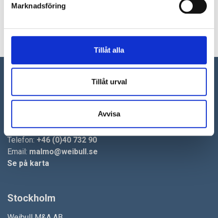
Marknadsföring
Olsonic AB får en ny ägarstruktur med Anders Åberg och Fredrik
Bergmann som majoritetsägare.
1
2
3
4
5
6
7
8
Tillåt alla
Tillåt urval
Malmö
Weibull M&A AB
Avvisa
Skeppsbron 3
SE-211 20 Malmö
Telefon:
+46 (0)40 732 90
Email:
malmo@weibull.se
Se på karta
Stockholm
Weibull M&A AB