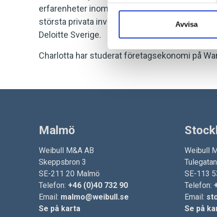
erfarenheter inom bygg- och fastighetsbransche
största privata investeringsbolag. Innan dess 
Avvisa
Deloitte Sverige.
Charlotta har studerat företagsekonomi på Wa
Malmö
Stock
Weibull M&A AB
Weibull 
Skeppsbron 3
Tulegata
SE-211 20 Malmö
SE-113 5
Telefon:
+46 (0)40 732 90
Telefon:
Email:
malmo@weibull.se
Email:
st
Se på karta
Se på ka