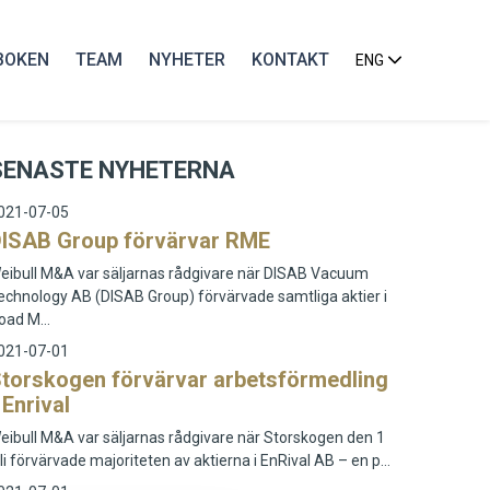
BOKEN
TEAM
NYHETER
KONTAKT
ENG
SENASTE NYHETERNA
021-07-05
ISAB Group förvärvar RME
eibull M&A var säljarnas rådgivare när DISAB Vacuum
echnology AB (DISAB Group) förvärvade samtliga aktier i
oad M…
021-07-01
torskogen förvärvar arbetsförmedling
 Enrival
eibull M&A var säljarnas rådgivare när Storskogen den 1
uli förvärvade majoriteten av aktierna i EnRival AB – en p…