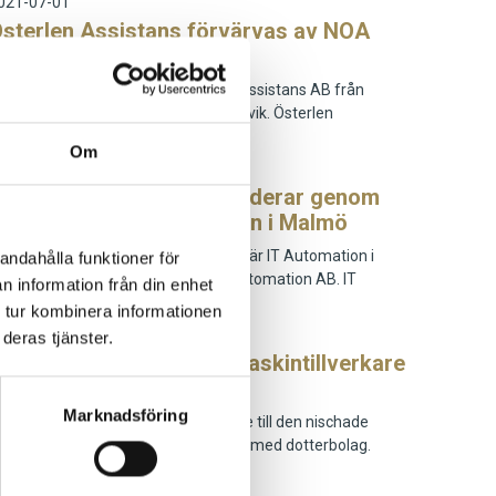
021-07-01
sterlen Assistans förvärvas av NOA
ersonlig Assistans
en 1 juli förvärvade NOA Personlig Assistans AB från
ölvesborg Österlen Assistans AB i Kivik. Österlen
ssistans…
Om
021-05-03
idroc Automation expanderar genom
örvärvet av IT Automation i Malmö
eibull M&A var säljarnas rådgivare när IT Automation i
andahålla funktioner för
verige AB förvärvades av Midroc Automation AB. IT
n information från din enhet
utomatio…
 tur kombinera informationen
021-04-01
deras tjänster.
NIVI förvärvar ledande maskintillverkare
 IMH Machinery
Marknadsföring
en 1 april 2021 blev INIVI AB ny ägare till den nischade
askintillverkaren IMH Machinery AB med dotterbolag.
olag…