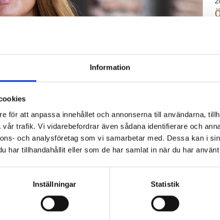
2
Ö
P
D
S
A
Information
2
M
f
cookies
W
e för att anpassa innehållet och annonserna till användarna, tillh
S
vår trafik. Vi vidarebefordrar även sådana identifierare och anna
A
nnons- och analysföretag som vi samarbetar med. Dessa kan i sin
2
har tillhandahållit eller som de har samlat in när du har använt 
I
–
ilstoft som ansluter som ny analytiker till
Inställningar
Statistik
D
m
B
ull M&A i juni 2024. Charlotta har tidigare