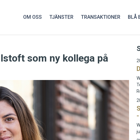
OM OSS
TJÄNSTER
TRANSAKTIONER
BLÅ 
lstoft som ny kollega på
2
D
W
T
R
2
S
-
W
j