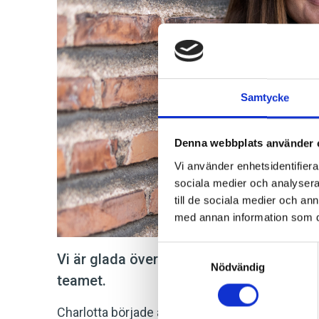
Samtycke
Denna webbplats använder 
Vi använder enhetsidentifierar
sociala medier och analysera 
till de sociala medier och a
med annan information som du 
Samtyckesval
Vi är glada över att välkomna Charlotta N
Nödvändig
teamet.
Charlotta började arbeta som analytiker på Weib