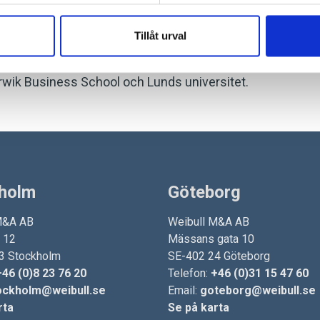
n där hon har arbetat i Perth på ett av Australiens
arbetade Charlotta i knappt fem år med revision på
Tillåt urval
rwik Business School och Lunds universitet.
holm
Göteborg
M&A AB
Weibull M&A AB
n 12
Mässans gata 10
3 Stockholm
SE-402 24 Göteborg
+46 (0)8 23 76 20
Telefon:
+46 (0)31 15 47 60
ockholm@weibull.se
Email:
goteborg@weibull.se
rta
Se på karta