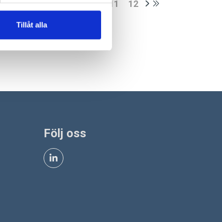
5
6
7
8
9
10
11
12
Tillåt alla
Följ oss